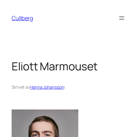
Hoppa
till
Cullberg
innehåll
Eliott Marmouset
Skrivet av
Hanna Johansson
i