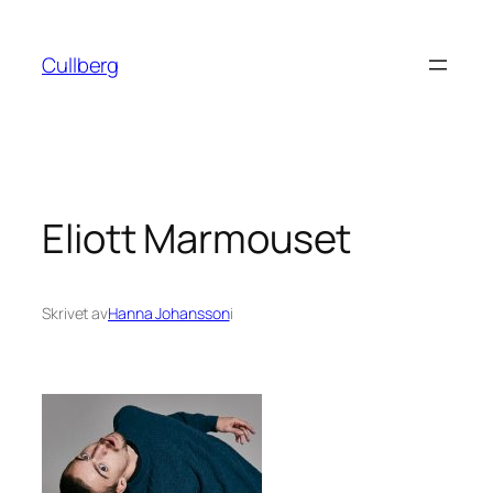
Hoppa
till
Cullberg
innehåll
Eliott Marmouset
Skrivet av
Hanna Johansson
i