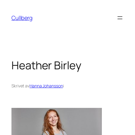
Hoppa
till
Cullberg
innehåll
Heather Birley
Skrivet av
Hanna Johansson
i