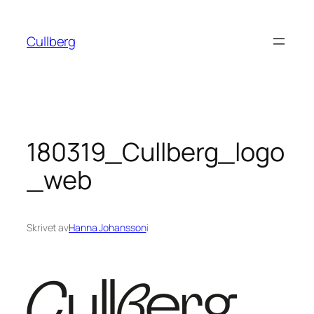
Hoppa
till
Cullberg
innehåll
180319_Cullberg_logo
_web
Skrivet av
Hanna Johansson
i