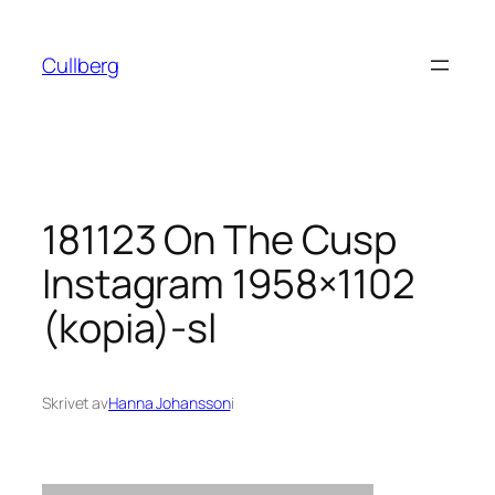
Hoppa
till
Cullberg
innehåll
181123 On The Cusp
Instagram 1958×1102
(kopia)-sl
Skrivet av
Hanna Johansson
i