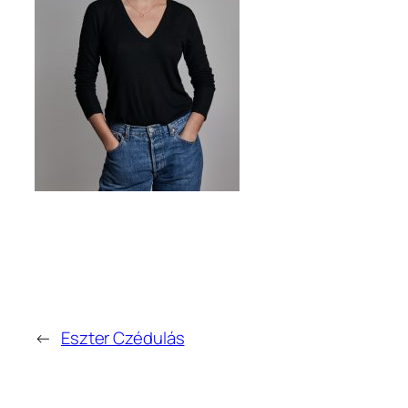
←
Eszter Czédulás