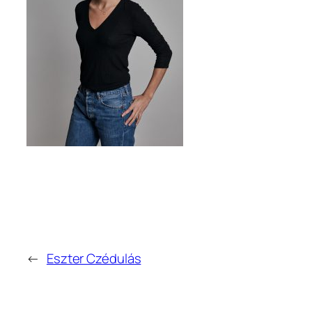
←
Eszter Czédulás