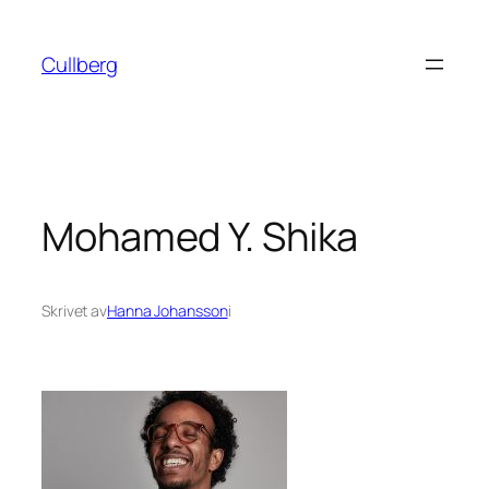
Hoppa
till
Cullberg
innehåll
Mohamed Y. Shika
Skrivet av
Hanna Johansson
i