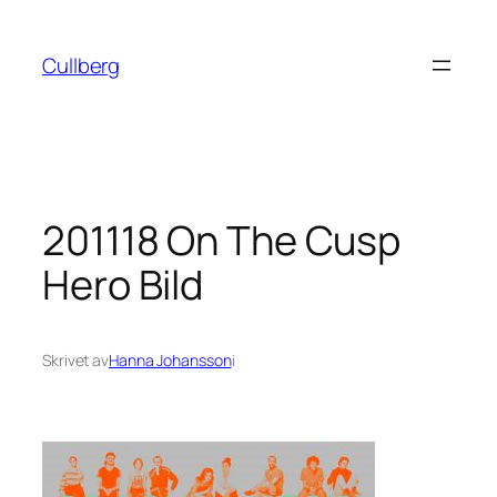
Hoppa
till
Cullberg
innehåll
201118 On The Cusp
Hero Bild
Skrivet av
Hanna Johansson
i