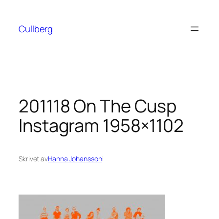
Hoppa
till
Cullberg
innehåll
201118 On The Cusp
Instagram 1958×1102
Skrivet av
Hanna Johansson
i