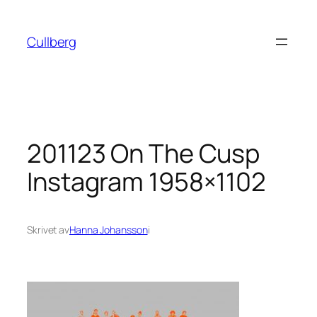
Hoppa
till
Cullberg
innehåll
201123 On The Cusp
Instagram 1958×1102
Skrivet av
Hanna Johansson
i