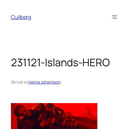
Hoppa
till
Cullberg
innehåll
231121-Islands-HERO
Skrivet av
Hanna Johansson
i