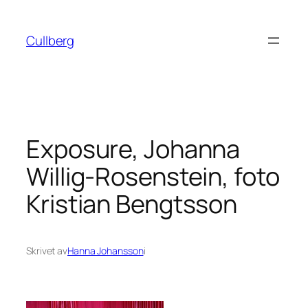
Hoppa
till
Cullberg
innehåll
Exposure, Johanna
Willig-Rosenstein, foto
Kristian Bengtsson
Skrivet av
Hanna Johansson
i