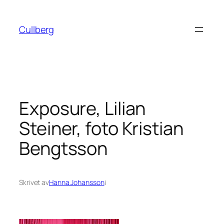
Hoppa
till
Cullberg
innehåll
Exposure, Lilian
Steiner, foto Kristian
Bengtsson
Skrivet av
Hanna Johansson
i