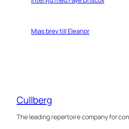
Intervju med Faye Driscoll
Mias brev till Eleanor
Cullberg
The leading repertoire company for c