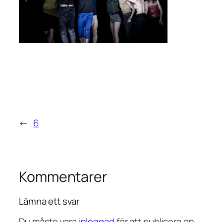
←
6
Kommentarer
Lämna ett svar
Du måste vara
inloggad
för att publicera en