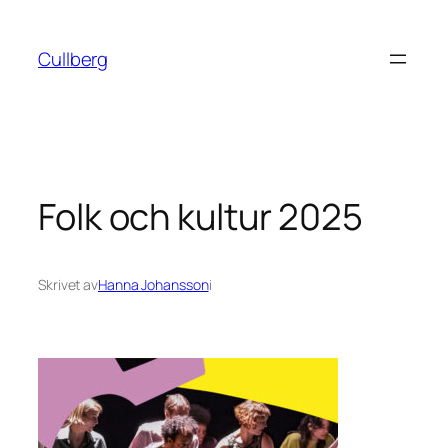
Hoppa
till
Cullberg
innehåll
Folk och kultur 2025
Skrivet av
Hanna Johansson
i