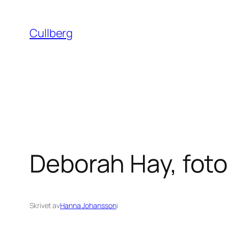
Hoppa
till
Cullberg
innehåll
Deborah Hay, foto
Skrivet av
Hanna Johansson
i