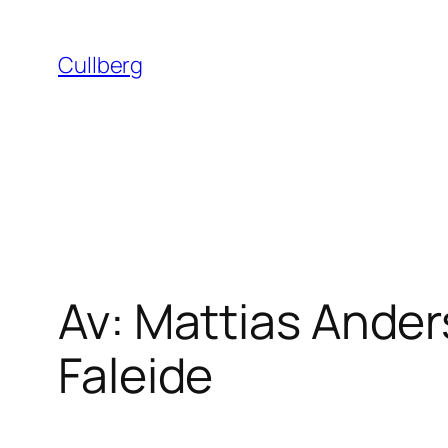
Hoppa
till
Cullberg
innehåll
Av: Mattias Ander
Faleide