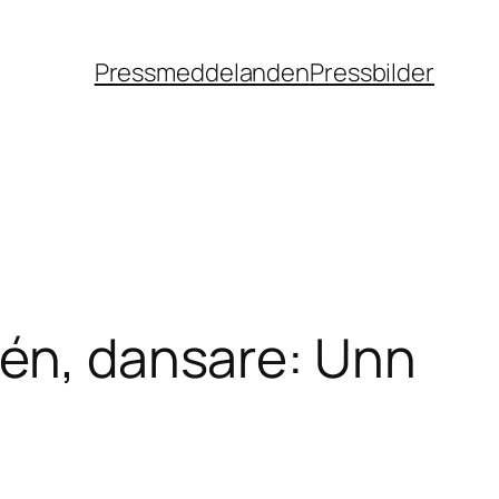
Pressmeddelanden
Pressbilder
rén, dansare: Unn