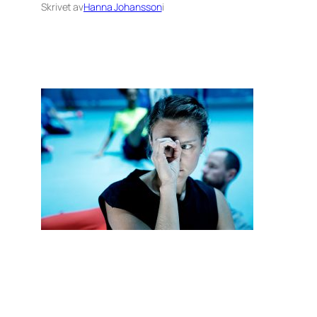
Skrivet av
Hanna Johansson
i