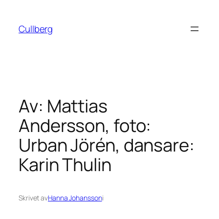
Hoppa
till
Cullberg
innehåll
Av: Mattias
Andersson, foto:
Urban Jörén, dansare:
Karin Thulin
Skrivet av
Hanna Johansson
i