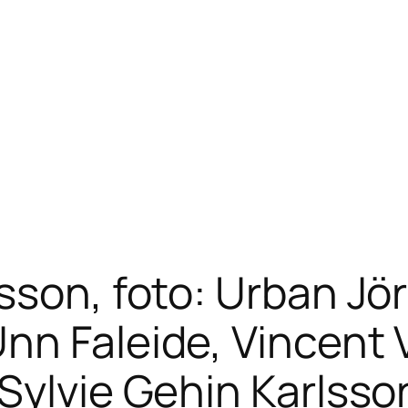
sson, foto: Urban Jör
nn Faleide, Vincent V
Sylvie Gehin Karlsso