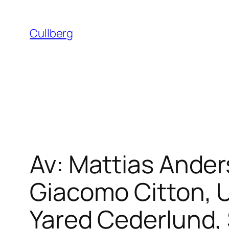
Hoppa
till
Cullberg
innehåll
Av: Mattias Ander
Giacomo Citton, U
Yared Cederlund, 