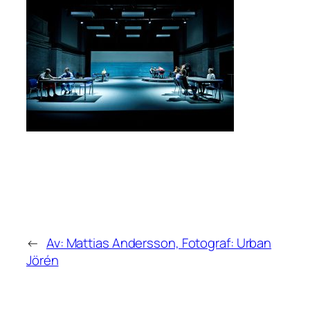
←
Av: Mattias Andersson, Fotograf: Urban
Jörén