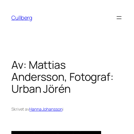
Hoppa
till
Cullberg
innehåll
Av: Mattias
Andersson, Fotograf:
Urban Jörén
Skrivet av
Hanna Johansson
i