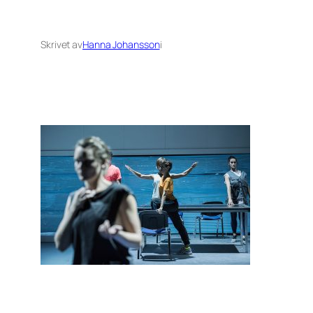
Skrivet av
Hanna Johansson
i