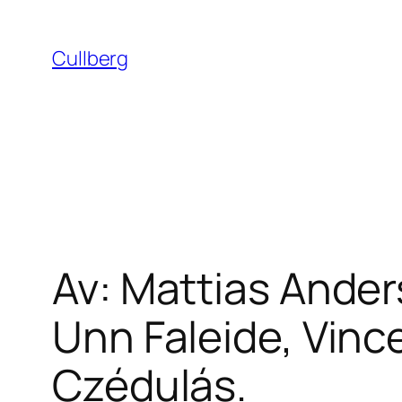
Hoppa
till
Cullberg
innehåll
Av: Mattias Ander
Unn Faleide, Vinc
Czédulás.