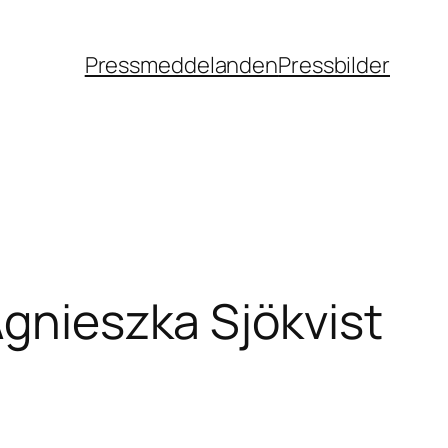
Pressmeddelanden
Pressbilder
Agnieszka Sjökvist