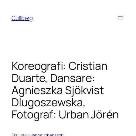
Hoppa
till
Cullberg
innehåll
Koreografi: Cristian
Duarte, Dansare:
Agnieszka Sjökvist
Dlugoszewska,
Fotograf: Urban Jörén
Skrivet av
Hanna Johansson
i