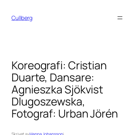
Hoppa
till
Cullberg
innehåll
Koreografi: Cristian
Duarte, Dansare:
Agnieszka Sjökvist
Dlugoszewska,
Fotograf: Urban Jörén
Skrivet av
Hanna Johansson
i