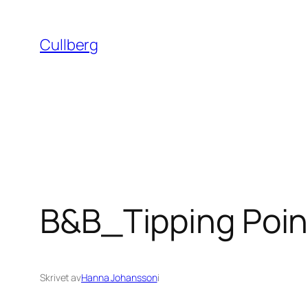
Hoppa
till
Cullberg
innehåll
B&B_Tipping Poin
Skrivet av
Hanna Johansson
i