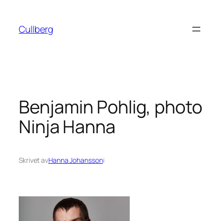
Hoppa
till
Cullberg
innehåll
Benjamin Pohlig, photo
Ninja Hanna
Skrivet av
Hanna Johansson
i