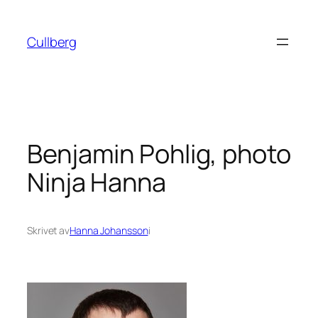
Hoppa
till
Cullberg
innehåll
Benjamin Pohlig, photo
Ninja Hanna
Skrivet av
Hanna Johansson
i