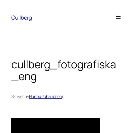
Hoppa
till
Cullberg
innehåll
cullberg_fotografiska
_eng
Skrivet av
Hanna Johansson
i