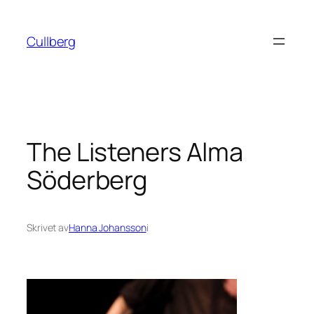
Hoppa
till
Cullberg
innehåll
The Listeners Alma
Söderberg
Skrivet av
Hanna Johansson
i