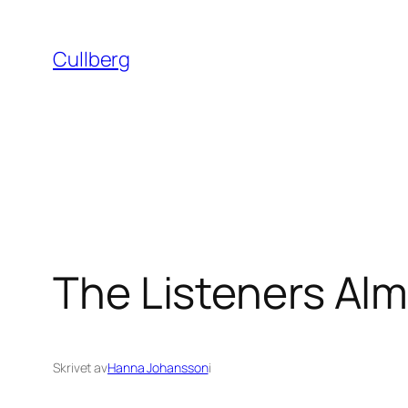
Hoppa
till
Cullberg
innehåll
The Listeners Al
Skrivet av
Hanna Johansson
i