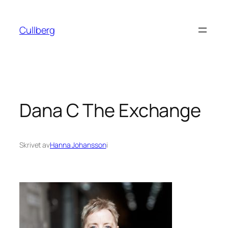
Hoppa
till
Cullberg
innehåll
Dana C The Exchange
Skrivet av
Hanna Johansson
i