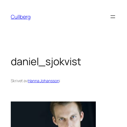
Hoppa
till
Cullberg
innehåll
daniel_sjokvist
Skrivet av
Hanna Johansson
i