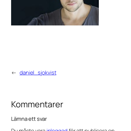
←
daniel_sjokvist
Kommentarer
Lämna ett svar
Du måste vara
inloggad
för att publicera en