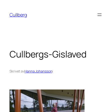
Hoppa
till
Cullberg
innehåll
Cullbergs-Gislaved
Skrivet av
Hanna Johansson
i