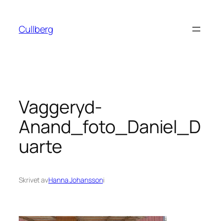
Hoppa
till
Cullberg
innehåll
Vaggeryd-
Anand_foto_Daniel_D
uarte
Skrivet av
Hanna Johansson
i