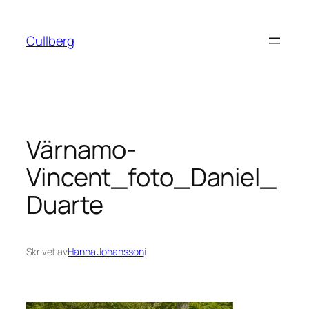
Hoppa
till
Cullberg
innehåll
Värnamo-
Vincent_foto_Daniel_
Duarte
Skrivet av
Hanna Johansson
i