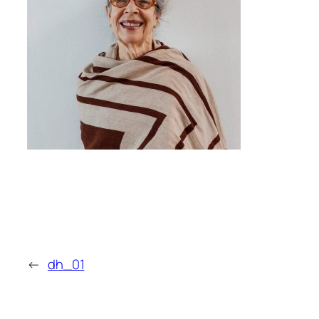
←
dh_01