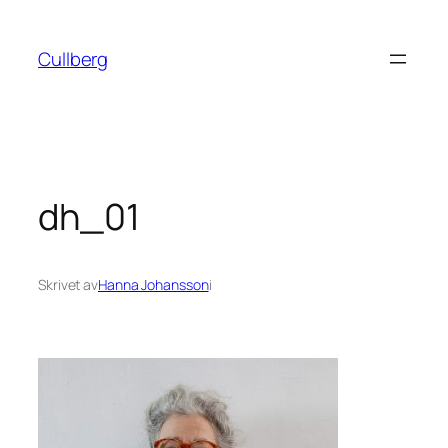
Hoppa
till
Cullberg
innehåll
dh_01
Skrivet av
Hanna Johansson
i