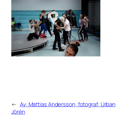
←
Av: Mattias Andersson, fotograf: Urban
Jörén