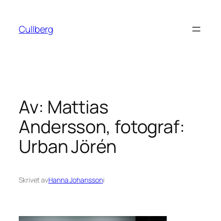
Hoppa
till
Cullberg
innehåll
Av: Mattias
Andersson, fotograf:
Urban Jörén
Skrivet av
Hanna Johansson
i