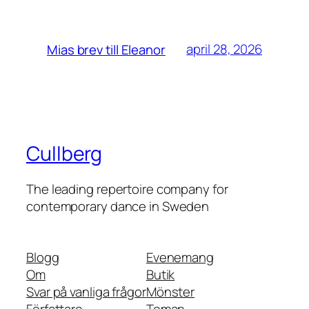
april 28, 2026
Mias brev till Eleanor
Cullberg
The leading repertoire company for
contemporary dance in Sweden
Blogg
Evenemang
Om
Butik
Svar på vanliga frågor
Mönster
Författare
Teman