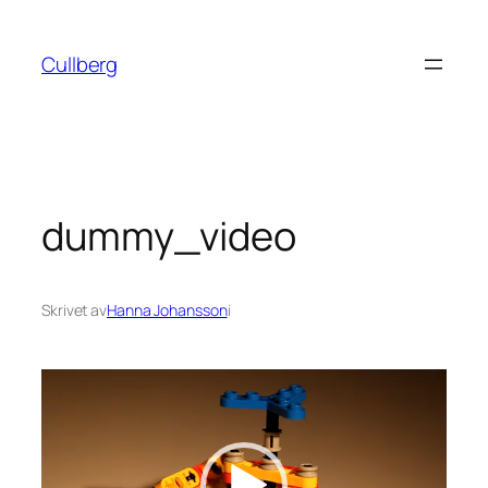
Hoppa
till
Cullberg
innehåll
dummy_video
Skrivet av
Hanna Johansson
i
Videospelare