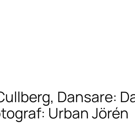
 Cullberg, Dansare: D
otograf: Urban Jörén