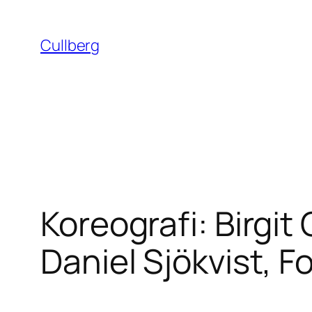
Hoppa
till
Cullberg
innehåll
Koreografi: Birgit
Daniel Sjökvist, F