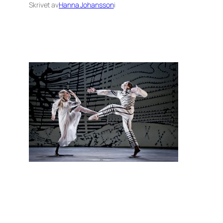
Skrivet av
Hanna Johansson
i