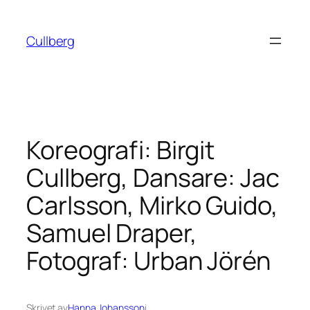
Hoppa
till
Cullberg
innehåll
Koreografi: Birgit
Cullberg, Dansare: Jac
Carlsson, Mirko Guido,
Samuel Draper,
Fotograf: Urban Jörén
Skrivet av
Hanna Johansson
i