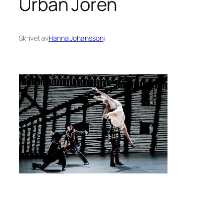
Urban Jörén
Skrivet av
Hanna Johansson
i