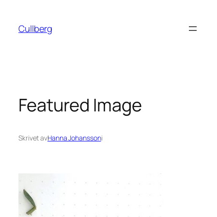
Hoppa
till
Cullberg
innehåll
Featured Image
Skrivet av
Hanna Johansson
i