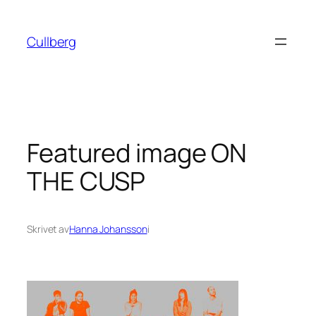
Hoppa
till
Cullberg
innehåll
Featured image ON
THE CUSP
Skrivet av
Hanna Johansson
i