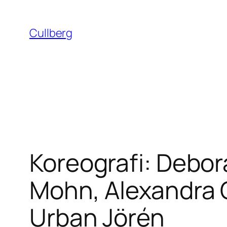
Hoppa
till
Cullberg
innehåll
Koreografi: Debor
Mohn, Alexandra C
Urban Jörén