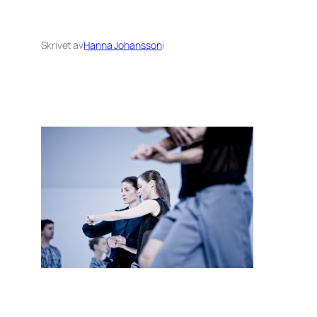
Skrivet av
Hanna Johansson
i