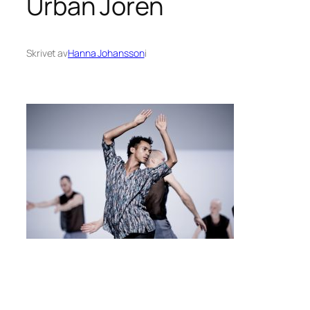
Urban Jörén
Skrivet av
Hanna Johansson
i