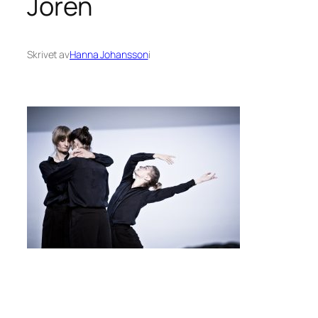
Jörén
Skrivet av
Hanna Johansson
i