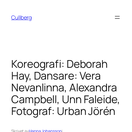
Hoppa
till
Cullberg
innehåll
Koreografi: Deborah
Hay, Dansare: Vera
Nevanlinna, Alexandra
Campbell, Unn Faleide,
Fotograf: Urban Jörén
Skrivet av
Hanna Johansson
i