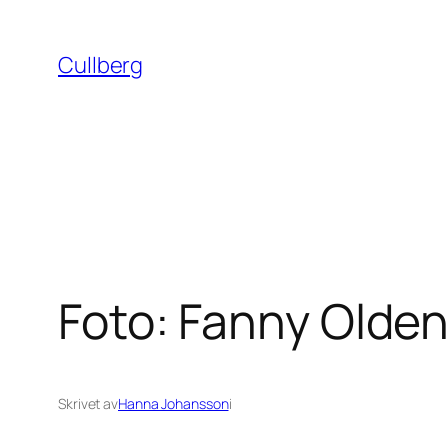
Hoppa
till
Cullberg
innehåll
Foto: Fanny Olde
Skrivet av
Hanna Johansson
i